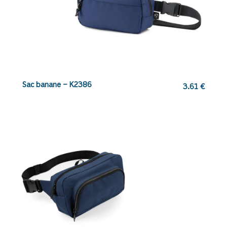
Sac banane – K2386
3.61
€