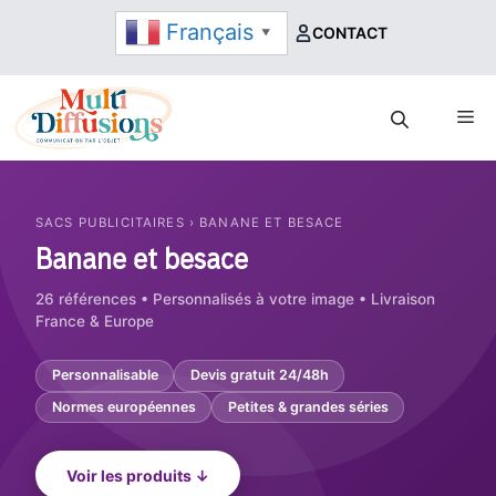
Aller
Français
CONTACT
▼
au
contenu
Me
SACS PUBLICITAIRES › BANANE ET BESACE
Banane et besace
26 références • Personnalisés à votre image • Livraison
France & Europe
Personnalisable
Devis gratuit 24/48h
Normes européennes
Petites & grandes séries
Voir les produits ↓