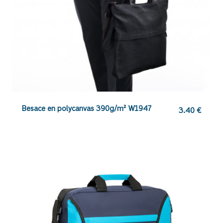
Besace en polycanvas 390g/m² W1947
3.40
€