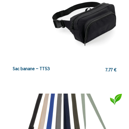
Sac banane – TT53
7.77
€