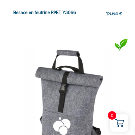
Besace en feutrine RPET Y3066
13.64
€
0