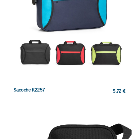
Sacoche K2257
5.72
€