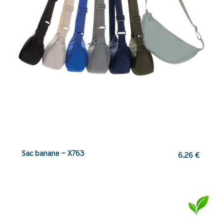
Sac banane – X763
6.26
€