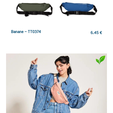
Banane – TT0374
6.45
€