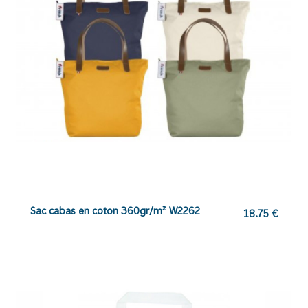
Sac cabas en coton 360gr/m² W2262
18.75
€