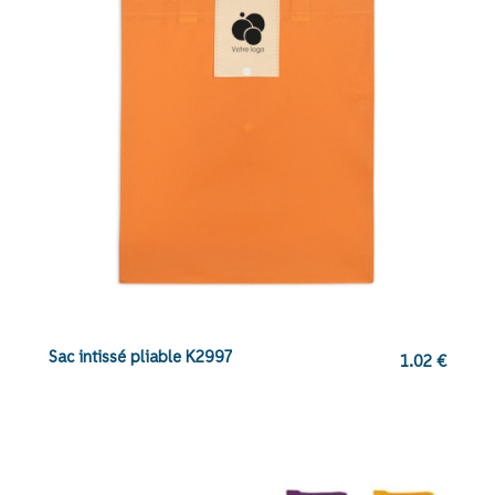
Sac intissé pliable K2997
1.02
€