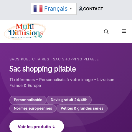
Aller
Français
CONTACT
▼
au
contenu
Me
SACS PUBLICITAIRES › SAC SHOPPING PLIABLE
Sac shopping pliable
11 références • Personnalisés à votre image • Livraison
France & Europe
Personnalisable
Devis gratuit 24/48h
Normes européennes
Petites & grandes séries
Voir les produits ↓