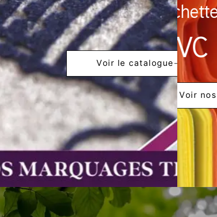
Pochettes & 
PVC Recy
Voir le catalogue
Voir nos prod