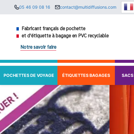
Aller
05 46 09 08 16
contact@multidiffusions.com
au
contenu
Fabricant français de pochette
et d'étiquette à bagage en PVC recyclable
Notre savoir faire
POCHETTES DE VOYAGE
ÉTIQUETTES BAGAGES
SACS 