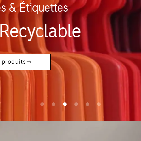
Étiquettes
Pochette NOUMÉA
clable
Voir plus
uits