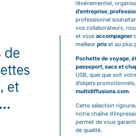
l’événementiel, organis
d’entreprise, professio
professionnel souhaita
vos collaborateurs, nou
et vous
accompagner
meilleur
prix
et au plus 
s
de
Pochette de voyage, é
ettes
passeport, sacs et cha
USB, quel que soit votr
d’objets promotionnels
 et
multidiffusions.com
.
…
Cette sélection rigoureu
notre chaîne d’impressi
permet de vous garanti
de qualité.