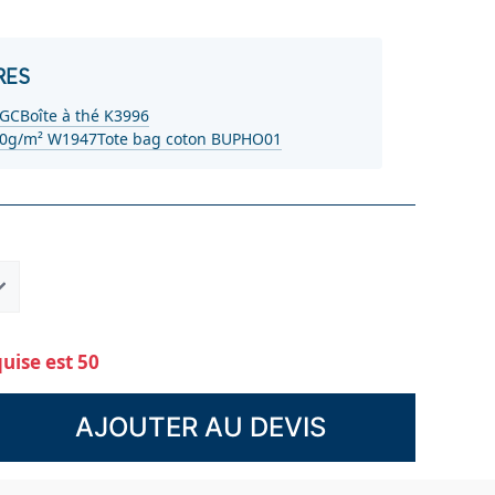
RES
8GC
Boîte à thé K3996
90g/m² W1947
Tote bag coton BUPHO01
ise est 50
AJOUTER AU DEVIS