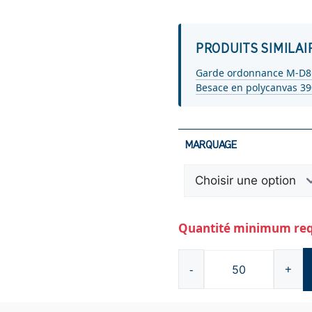
PRODUITS SIMILAI
Garde ordonnance M-D
Besace en polycanvas 3
MARQUAGE
Quantité minimum requ
-
+
quantité
de
Pochette