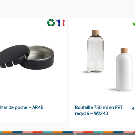
à
rabat
100%
Kraft
PKRAFT27
rier de poche – AR45
Bouteille 750 ml en PET
4
recyclé – W2243