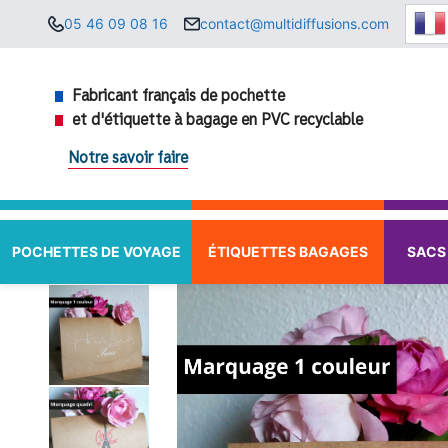
Aller
05 46 09 08 16
contact@multidiffusions.com
au
contenu
Fabricant français de pochette
et d'étiquette à bagage en PVC recyclable
Notre savoir faire
POCHETTES DE VOYAGE
ÉTIQUETTES BAGAGES
SACS 