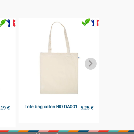
Tote bag coton BIO DA001
Pochon DA0
.19
€
5.25
€