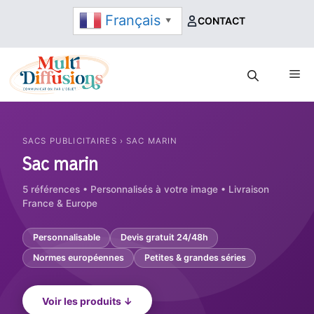
Aller
Français
CONTACT
▼
au
contenu
Me
SACS PUBLICITAIRES › SAC MARIN
Sac marin
5 références • Personnalisés à votre image • Livraison
France & Europe
Personnalisable
Devis gratuit 24/48h
Normes européennes
Petites & grandes séries
Voir les produits ↓