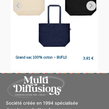
Grand sac 100% coton – BUFLO
B
3.81
€
Société créée en 1994 spécialisée