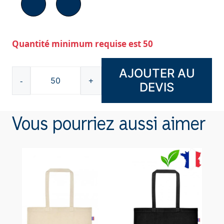
Quantité minimum requise est 50
AJOUTER AU
-
+
DEVIS
quantité
de
Sac
Vous pourriez aussi aimer
à
cordons
en
coton
recyclé
-
SP23118