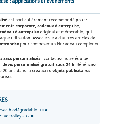
alisé : applications et évènements
lisé
est particulièrement recommandé pour :
nements corporate, cadeaux d'entreprise,
cadeau d'entreprise
original et mémorable, qui
aque utilisation. Associez-le à d'autres articles de
entreprise
pour composer un kit cadeau complet et
 sacs personnalisés
: contactez notre équipe
un
devis personnalisé gratuit sous 24 h
. Bénéficiez
e 20 ans dans la création d'
objets publicitaires
prises.
RES
P
Sac biodégradable ID14S
6
Sac trolley - X790