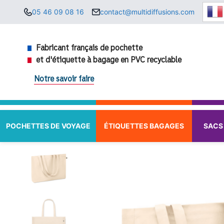
Aller
05 46 09 08 16
contact@multidiffusions.com
au
contenu
Fabricant français de pochette
et d'étiquette à bagage en PVC recyclable
Notre savoir faire
POCHETTES DE VOYAGE
ÉTIQUETTES BAGAGES
SACS 