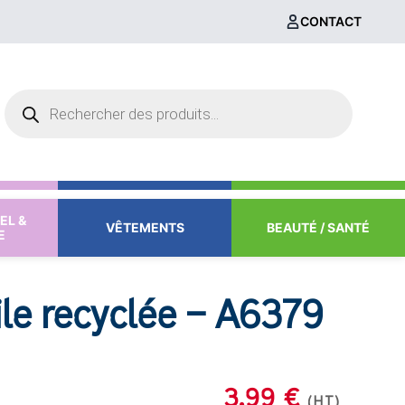
CONTACT
Recherche
de
produits
EL &
VÊTEMENTS
BEAUTÉ / SANTÉ
E
ile recyclée – A6379
3.99 €
(HT)