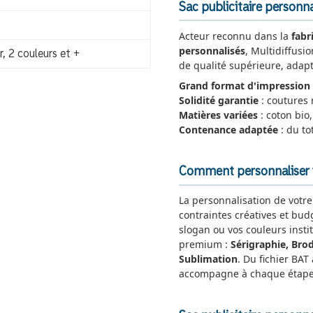
Sac publicitaire personna
Acteur reconnu dans la
fabr
personnalisés
, Multidiffusi
, 2 couleurs et +
de qualité supérieure, adapt
Grand format d'impression
Solidité garantie
: coutures 
Matières variées
: coton bio,
Contenance adaptée
: du to
Comment personnaliser vo
La personnalisation de votr
contraintes créatives et bud
slogan ou vos couleurs insti
premium :
Sérigraphie, Brod
Sublimation
. Du fichier BAT
accompagne à chaque étape