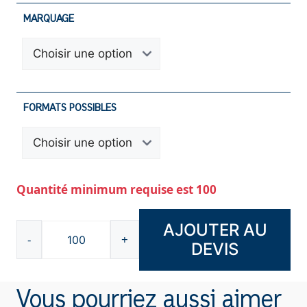
MARQUAGE
FORMATS POSSIBLES
Quantité minimum requise est 100
AJOUTER AU
-
+
DEVIS
quantité
de
Sac
Vous pourriez aussi aimer
biodégradable