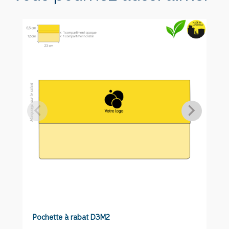
ID14S
Pochette à rabat D3M2
C