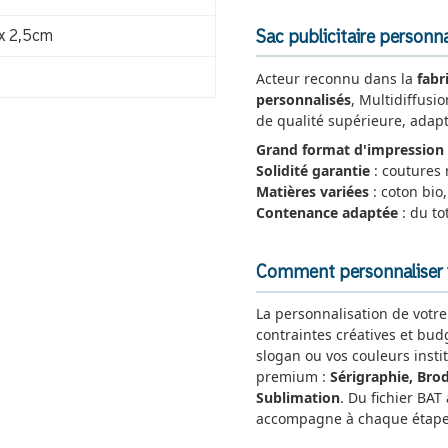
 x 2,5cm
Sac publicitaire personna
Acteur reconnu dans la
fabr
personnalisés
, Multidiffusi
de qualité supérieure, adapt
Grand format d'impression
Solidité garantie
: coutures 
Matières variées
: coton bio,
Contenance adaptée
: du to
Comment personnaliser vo
La personnalisation de votr
contraintes créatives et bud
slogan ou vos couleurs insti
premium :
Sérigraphie, Brod
Sublimation
. Du fichier BAT
accompagne à chaque étape