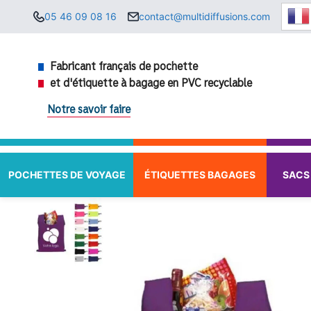
Aller
05 46 09 08 16
contact@multidiffusions.com
au
contenu
Fabricant français de pochette
et d'étiquette à bagage en PVC recyclable
Notre savoir faire
POCHETTES DE VOYAGE
ÉTIQUETTES BAGAGES
SACS 