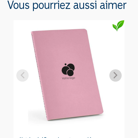
Vous pourriez aussi aimer
notes
feuille
à
feuille
A5
avec
couverture
F2090