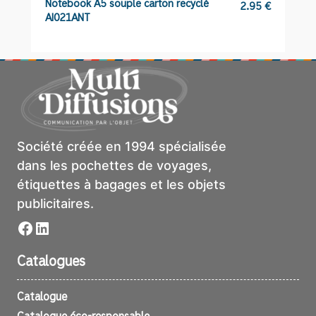
Notebook A5 souple carton recyclé
M
2.95
€
AI021ANT
Société créée en 1994 spécialisée
dans les pochettes de voyages,
étiquettes à bagages et les objets
publicitaires.
Facebook
LinkedIn
Catalogues
Catalogue