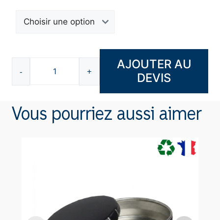
AJOUTER AU
-
+
DEVIS
quantité
de
Bouchons
Vous pourriez aussi aimer
anti-
bruit
F9893