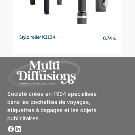
Stylo roller K1134
S
0.74
€
Société créée en 1994 spécialisée
dans les pochettes de voyages,
étiquettes à bagages et les objets
publicitaires.
Facebook
LinkedIn