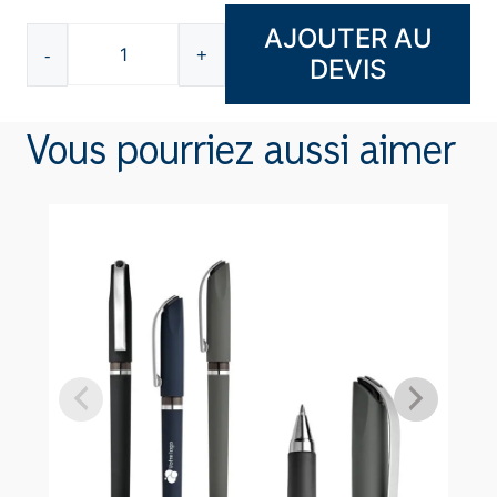
AJOUTER AU
-
+
DEVIS
quantité
de
Coffret
Vous pourriez aussi aimer
stylo
K1147