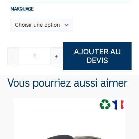
MARQUAGE
AJOUTER AU
-
+
DEVIS
quantité
de
Conférencier
Vous pourriez aussi aimer
A5
liège
L5644