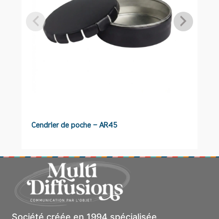
Cendrier de poche – AR45
S
Société créée en 1994 spécialisée