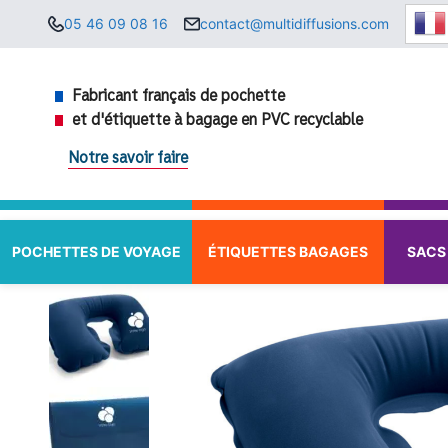
Aller
05 46 09 08 16
contact@multidiffusions.com
au
contenu
Fabricant français de pochette
et d'étiquette à bagage en PVC recyclable
Notre savoir faire
POCHETTES DE VOYAGE
ÉTIQUETTES BAGAGES
SACS 