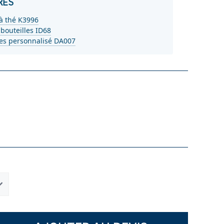
RES
 à thé K3996
bouteilles ID68
les personnalisé DA007