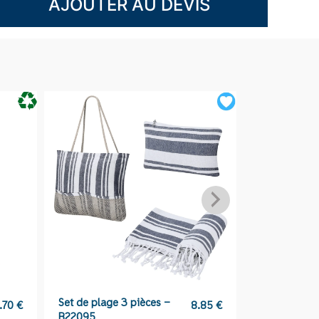
AJOUTER AU DEVIS
Set de plage 3 pièces –
Cendrier de
.70
€
8.85
€
B22095