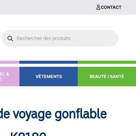
CONTACT
Recherche
de
produits
EL &
VÊTEMENTS
BEAUTÉ / SANTÉ
E
de voyage gonflable