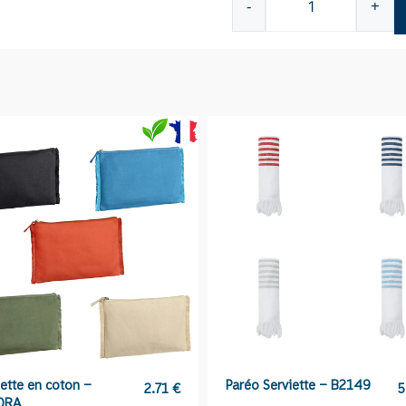
-
+
quantité
de
Coussin
de
voyage
gonflable
K8180
ette en coton –
Paréo Serviette – B2149
2.71
€
5
ORA