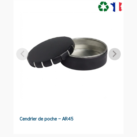
planche
apéritive
L013
Cendrier de poche – AR45
S