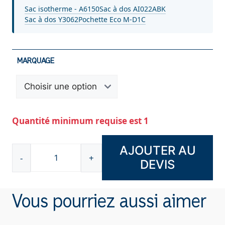
Sac isotherme - A6150
Sac à dos AI022ABK
Sac à dos Y3062
Pochette Eco M-D1C
MARQUAGE
Quantité minimum requise est 1
AJOUTER AU
-
+
DEVIS
quantité
de
Étui
Vous pourriez aussi aimer
bouteille
et