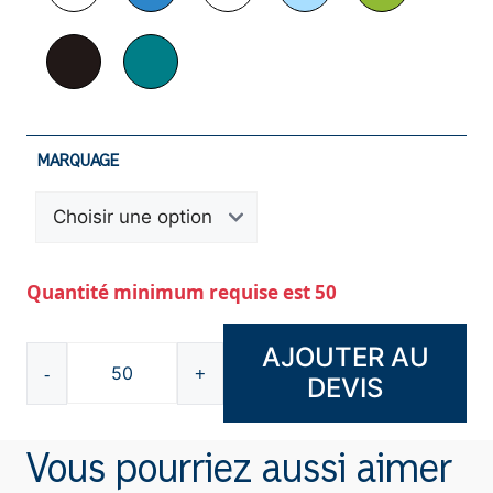
MARQUAGE
Quantité minimum requise est 50
AJOUTER AU
-
+
DEVIS
quantité
de
Étui
Vous pourriez aussi aimer
permis