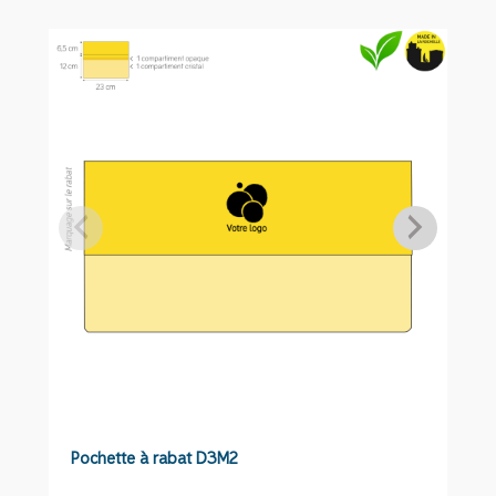
chasse
ou
pêche
M-
PCH1
Pochette à rabat D3M2
C