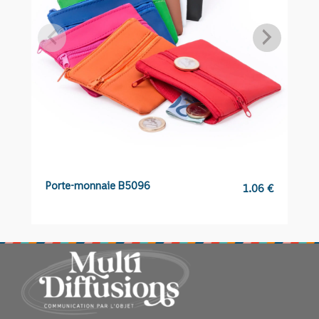
Porte-monnaie B5096
C
1.06
€