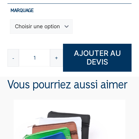
MARQUAGE
AJOUTER AU
-
+
DEVIS
quantité
de
Étui
Vous pourriez aussi aimer
pour
cartes
de
visite
K3318