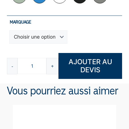
MARQUAGE
AJOUTER AU
-
+
DEVIS
quantité
de
Gobelet
Vous pourriez aussi aimer
avec
couvercle
en
bambou
-
AI7106