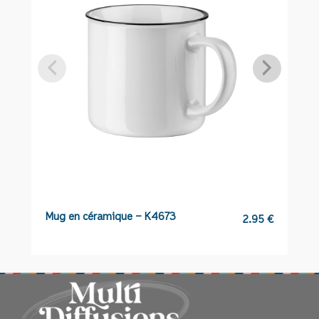
Mug en céramique – K4673
Pa
2.95
€