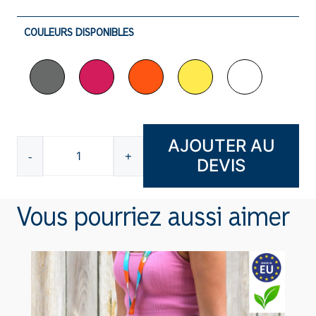
COULEURS DISPONIBLES
AJOUTER AU
-
+
DEVIS
quantité
de
Lanière
Vous pourriez aussi aimer
tour
de
cou
H01