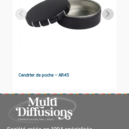
Cendrier de poche – AR45
P