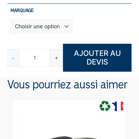
MARQUAGE
AJOUTER AU
-
+
DEVIS
quantité
de
Masque
Vous pourriez aussi aimer
de
nuit
N3001