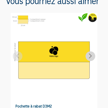
Vous pourriez aussi aimer
à
rabat
M-
D1M
Pochette à rabat D3M2
C