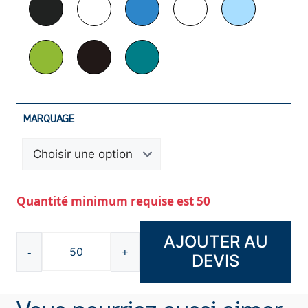
MARQUAGE
Quantité minimum requise est 50
AJOUTER AU
-
+
DEVIS
quantité
de
Pochette