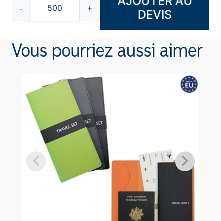
AJOUTER AU
-
+
DEVIS
quantité
de
Pochette
Vous pourriez aussi aimer
de
voyage
T3203