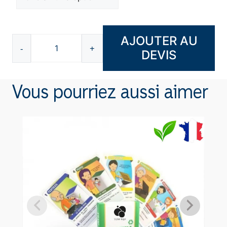
AJOUTER AU
-
+
DEVIS
quantité
de
Set
Vous pourriez aussi aimer
de
coloriage
8
pièces
F218