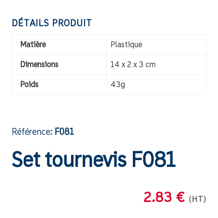
DÉTAILS PRODUIT
Matière
Plastique
Dimensions
14 x 2 x 3 cm
Poids
43g
Référence:
F081
Set tournevis F081
2.83 €
(HT)