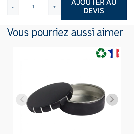
AJOUTER AU
-
+
DEVIS
quantité
de
Set
Vous pourriez aussi aimer
tournevis
F081