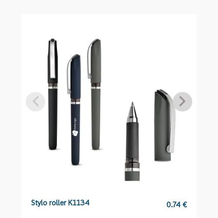
S3217
Stylo roller K1134
S
0.74
€