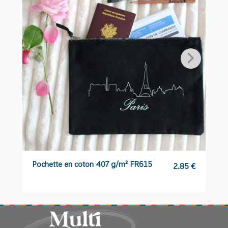
Pochette en coton 407 g/m² FR615
T
2.85
€