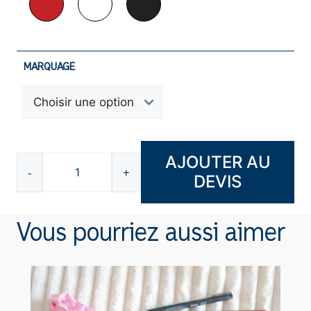
MARQUAGE
AJOUTER AU
-
+
DEVIS
quantité
de
Trousse
Vous pourriez aussi aimer
de
toilette
F801