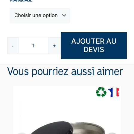
MARQUAGE
AJOUTER AU
-
+
DEVIS
quantité
de
Bloc-
Vous pourriez aussi aimer
notes
A7
K3422