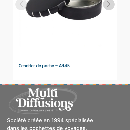
Cendrier de poche – AR45
S
Société créée en 1994 spécialisée
dans les pochettes de voyages,