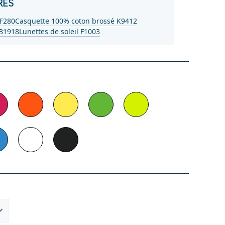
RES
 F280
Casquette 100% coton brossé K9412
 B1918
Lunettes de soleil F1003