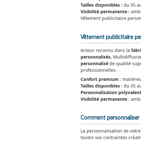
Tailles disponibles :
du XS au
Visibilité permanente :
amba
Vêtement publicitaire perso
Vêtement publicitaire per
Acteur reconnu dans la
fabr
personnalisés
, Multidiffusi
personnalisé
de qualité supé
professionnelles.
Confort premium
: matières
Tailles disponibles
: du XS a
Personnalisation polyvalen
Visibilité permanente
: amb
Comment personnaliser v
La personnalisation de votr
toutes vos contraintes créat