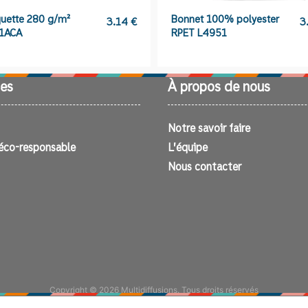
uette 280 g/m²
Bonnet 100% polyester
3.14
€
3
01ACA
RPET L4951
es
À propos de nous
Notre savoir faire
éco-responsable
L’équipe
Nous contacter
Copyright © 2026 Multidiffusions. Tous droits réservés