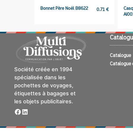
Bonnet Père Noël B8622
Casq
0.71
€
AI0
Catalogu
Catalogue
Catalogue 
Société créée en 1994
spécialisée dans les
pochettes de voyages,
étiquettes à bagages et
les objets publicitaires.
Facebook
LinkedIn