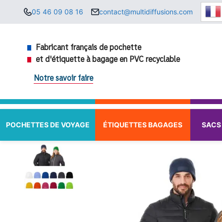
Aller
05 46 09 08 16
contact@multidiffusions.com
au
contenu
Fabricant français de pochette
et d'étiquette à bagage en PVC recyclable
Notre savoir faire
POCHETTES DE VOYAGE
ÉTIQUETTES BAGAGES
SACS 