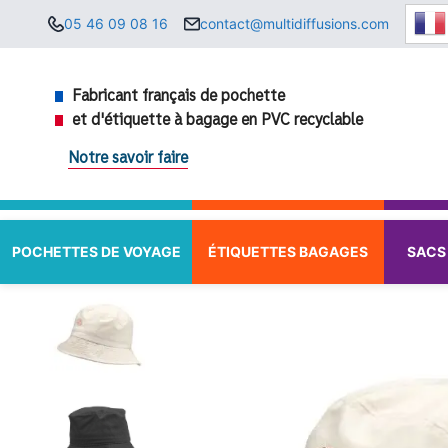
Aller
05 46 09 08 16
contact@multidiffusions.com
au
contenu
Fabricant français de pochette
et d'étiquette à bagage en PVC recyclable
Notre savoir faire
POCHETTES DE VOYAGE
ÉTIQUETTES BAGAGES
SACS 