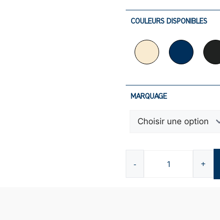
COULEURS DISPONIBLES
MARQUAGE
-
+
quantité
de
Chapeau
baquet
L2162