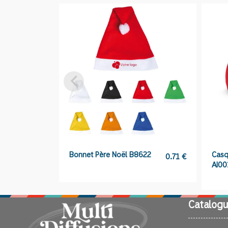
Bonnet Père Noël B8622
Casq
0.71
€
AI0
Catalogu