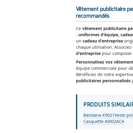
Vêtement publicitaire pe
recommandés
Ce
vêtement publicitaire pe
:
uniformes d'équipe, cadea
un
cadeau d'entreprise
origi
chaque utilisation. Associez
d'entreprise
pour composer u
Personnalisez vos vêtement
équipe commerciale pour o
Bénéficiez de notre expertis
publicitaires personnalisés
p
PRODUITS SIMILAI
Bandana K9021
Veste pol
Casquette AI002ACA