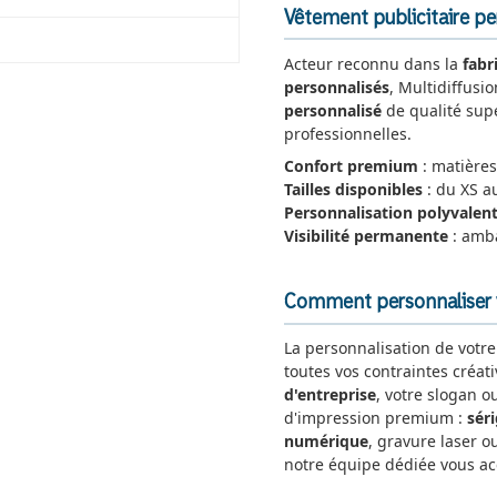
Vêtement publicitaire per
Acteur reconnu dans la
fabr
personnalisés
, Multidiffusi
personnalisé
de qualité supé
professionnelles.
Confort premium
: matières
Tailles disponibles
: du XS a
Personnalisation polyvalen
Visibilité permanente
: amb
Comment personnaliser v
La personnalisation de votr
toutes vos contraintes créat
d'entreprise
, votre slogan o
d'impression premium :
sér
numérique
, gravure laser ou
notre équipe dédiée vous a