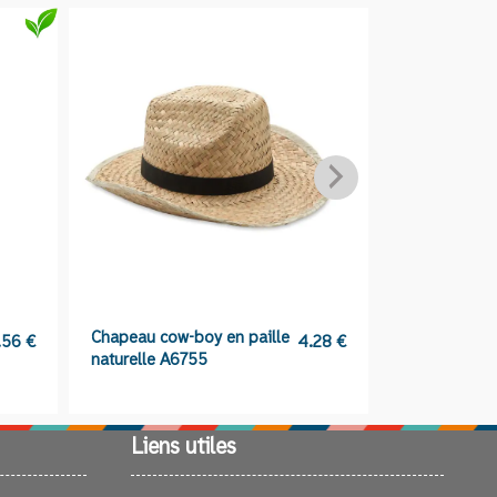
Chapeau cow-boy en paille
Casquette e
.56
€
4.28
€
naturelle A6755
Liens utiles