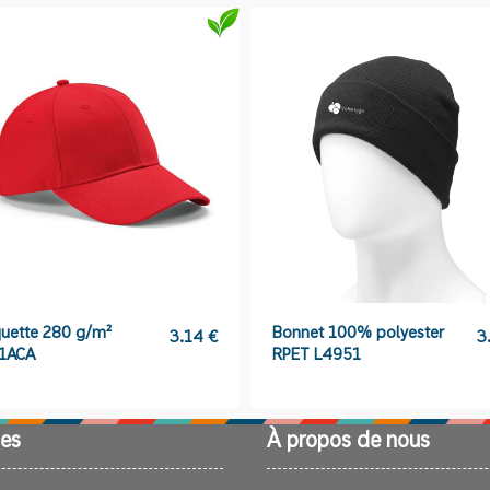
uette 280 g/m²
Bonnet 100% polyester
3.14
€
3
01ACA
RPET L4951
es
À propos de nous