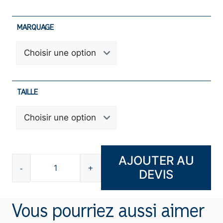
MARQUAGE
TAILLE
AJOUTER AU
-
+
DEVIS
quantité
de
Doudoune
Vous pourriez aussi aimer
F374