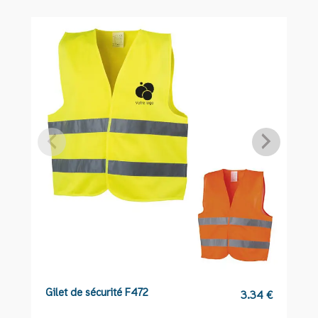
Gilet de sécurité F472
T
3.34
€