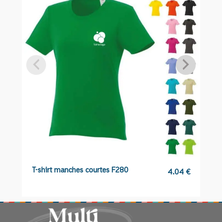
T-shirt manches courtes F280
P
4.04
€