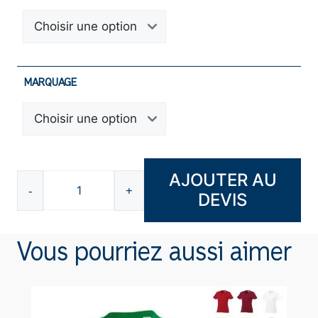
MARQUAGE
AJOUTER AU
-
+
DEVIS
quantité
de
Gilet
Vous pourriez aussi aimer
de
sécurité
F472