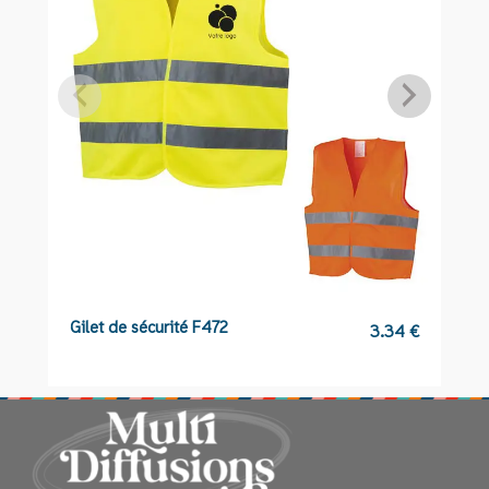
Gilet de sécurité F472
T
3.34
€