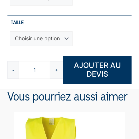
TAILLE
AJOUTER AU
-
+
DEVIS
quantité
de
Bodywarmer
Vous pourriez aussi aimer
F334