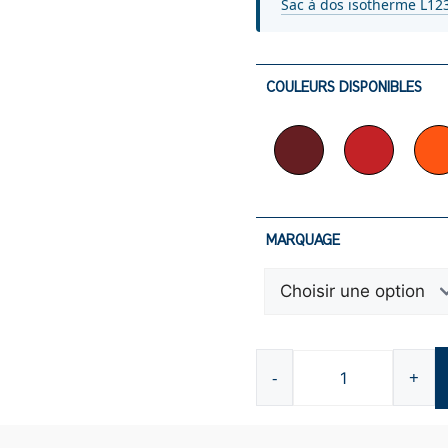
Sac à dos isotherme L12
COULEURS DISPONIBLES
MARQUAGE
-
+
quantité
de
Câble