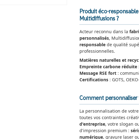
Produit éco-responsable 
Multidiffusions ?
Acteur reconnu dans la
fabr
personnalisés
, Multidiffusi
responsable
de qualité supé
professionnelles.
Matières naturelles et recyc
Empreinte carbone réduite
Message RSE fort
: communi
Certifications
: GOTS, OEKO-
Comment personnaliser v
La personnalisation de votr
toutes vos contraintes créat
d'entreprise
, votre slogan o
d'impression premium :
sér
numérique
, gravure laser ou