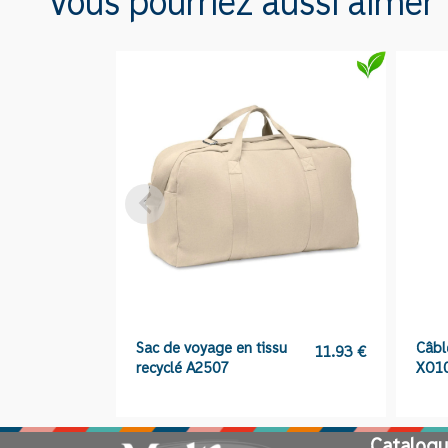
Vous pourriez aussi aimer
Sac de voyage en tissu
Câbl
11.93
€
recyclé A2507
XO1
Catalogu