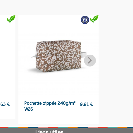
Pochette zippée 240g/m²
Gourde en ac
.63
€
9.81
€
W26
et liège – K
Liens utiles