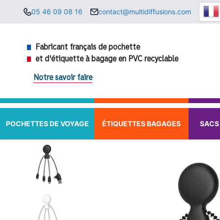
Aller
05 46 09 08 16
contact@multidiffusions.com
au
contenu
Fabricant français de pochette
et d'étiquette à bagage en PVC recyclable
Notre savoir faire
POCHETTES DE VOYAGE
ÉTIQUETTES BAGAGES
SACS 