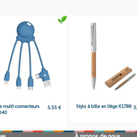
multi-
ports
XO01
e multi-connecteurs
Stylo à bille en liège K1788
5.55
€
3
040
es
À propos de nous