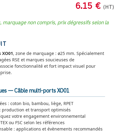
6.15 €
(HT)
s, marquage non compris, prix dégressifs selon la
IT
s XO01
, zone de marquage : ø25 mm. Spécialement
agées RSE et marques soucieuses de
associe fonctionnalité et fort impact visuel pour
prise.
ques — Câble multi-ports XO01
lées : coton bio, bambou, liège, RPET
:
production et transport optimisés
uez votre engagement environnemental
EX ou FSC selon les références
onsable : applications et évènements recommandés