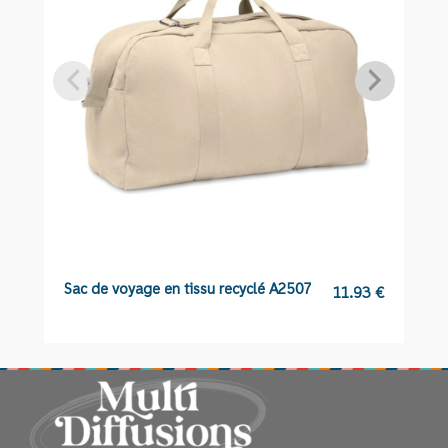
Sac de voyage en tissu recyclé A2507
C
11.93
€