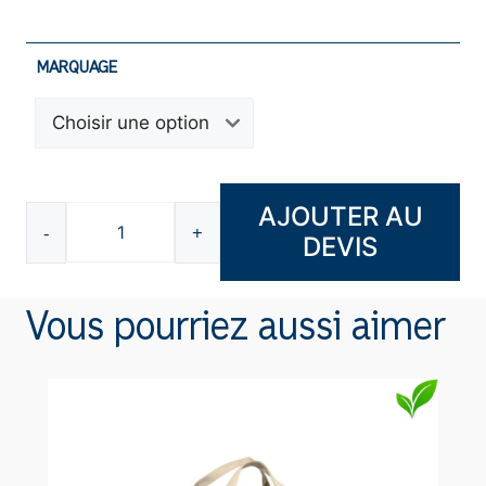
MARQUAGE
AJOUTER AU
-
+
DEVIS
quantité
de
Sac
Vous pourriez aussi aimer
à
dos
22L
AI008ABK