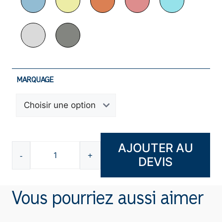
MARQUAGE
AJOUTER AU
-
+
DEVIS
quantité
de
Fouta
Vous pourriez aussi aimer
en
RPET