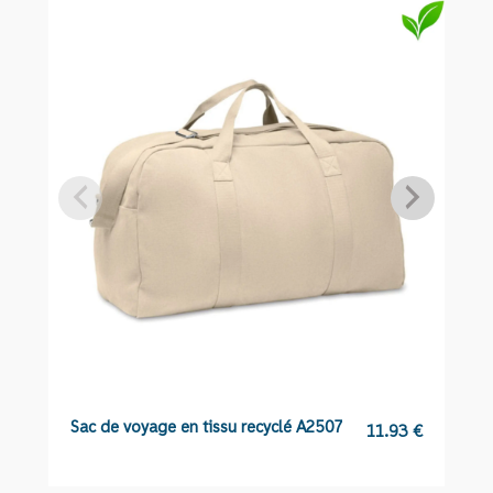
A6554
Sac de voyage en tissu recyclé A2507
C
11.93
€