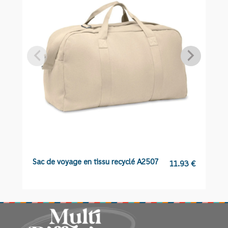
Sac de voyage en tissu recyclé A2507
C
11.93
€