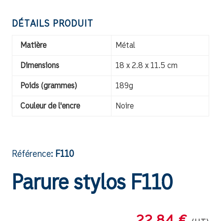
DÉTAILS PRODUIT
Matière
Métal
Dimensions
18 x 2.8 x 11.5 cm
Poids (grammes)
189g
Couleur de l'encre
Noire
Référence:
F110
Parure stylos F110
22.84 €