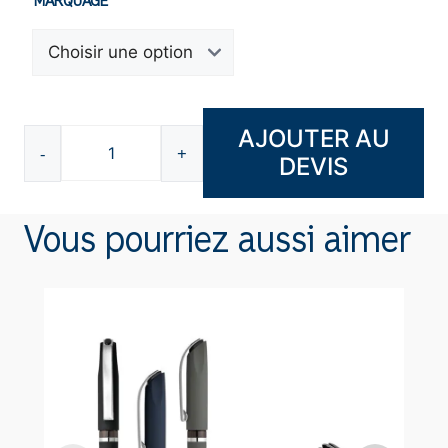
MARQUAGE
AJOUTER AU
-
+
DEVIS
quantité
de
Parure
Vous pourriez aussi aimer
stylos
F110