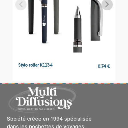
Stylo roller K1134
S
0.74
€
Société créée en 1994 spécialisée
dans les pochettes de voyages,