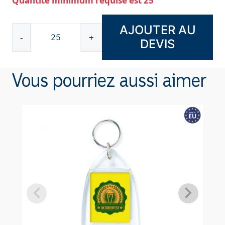
Quantité minimum requise est 25
AJOUTER AU
-
+
DEVIS
quantité
de
Décapsuleur
Vous pourriez aussi aimer
porte-
clés
en
métal
A9334