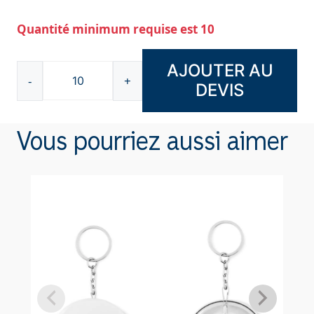
Quantité minimum requise est 10
AJOUTER AU
-
+
DEVIS
quantité
de
Porte-
Vous pourriez aussi aimer
clé
Décapsuleur
DA009