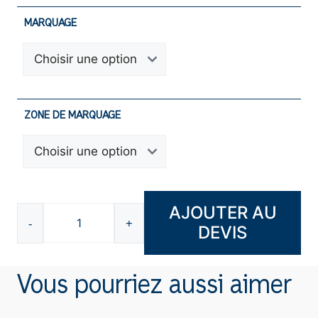
MARQUAGE
ZONE DE MARQUAGE
AJOUTER AU
-
+
DEVIS
quantité
de
Porte-
Vous pourriez aussi aimer
clés
plastique