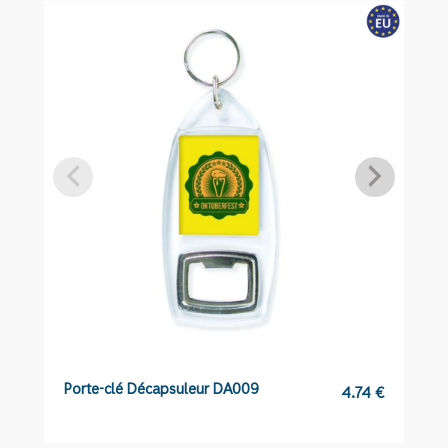
souple
P61
Porte-clé Décapsuleur DA009
Po
4.74
€