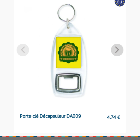
Porte-clé Décapsuleur DA009
Po
4.74
€