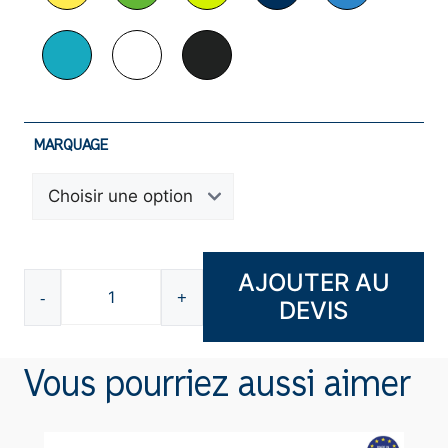
MARQUAGE
AJOUTER AU
-
+
DEVIS
quantité
de
Porte-
Vous pourriez aussi aimer
clé
jeton
P832