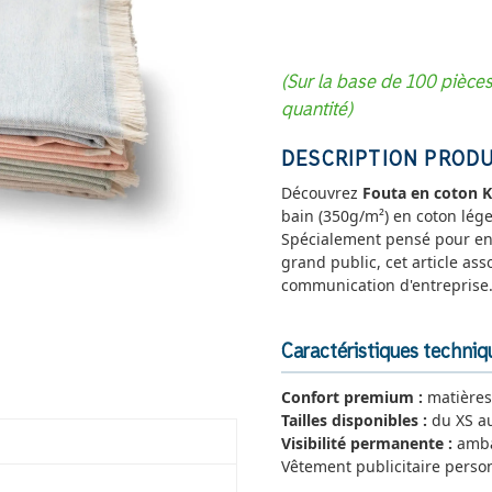
(Sur la base de 100 pièce
quantité)
DESCRIPTION PRODU
Découvrez
Fouta en coton 
bain (350g/m²) en coton léger
Spécialement pensé pour ent
grand public, cet article ass
communication d'entreprise
Caractéristiques techni
Confort premium :
matières
Tailles disponibles :
du XS au
Visibilité permanente :
amba
Vêtement publicitaire perso