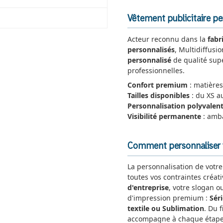
Vêtement publicitaire per
Acteur reconnu dans la
fabr
personnalisés
, Multidiffusi
personnalisé
de qualité supé
professionnelles.
Confort premium
: matières
Tailles disponibles
: du XS a
Personnalisation polyvalen
Visibilité permanente
: amb
Comment personnaliser v
La personnalisation de votr
toutes vos contraintes créat
d'entreprise
, votre slogan o
d'impression premium :
Sér
textile ou Sublimation
. Du 
accompagne à chaque étape