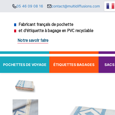
Aller
05 46 09 08 16
contact@multidiffusions.com
au
contenu
Fabricant français de pochette
et d'étiquette à bagage en PVC recyclable
Notre savoir faire
POCHETTES DE VOYAGE
ÉTIQUETTES BAGAGES
SACS 