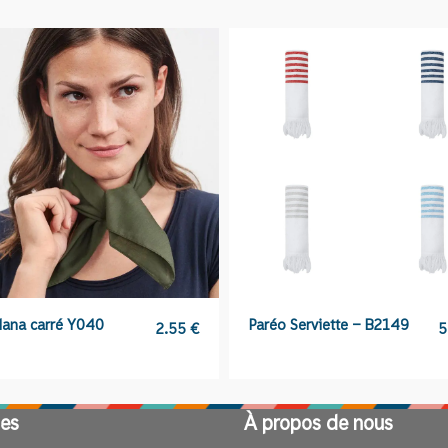
coton
K9046
ana carré Y040
Paréo Serviette – B2149
2.55
€
5
es
À propos de nous