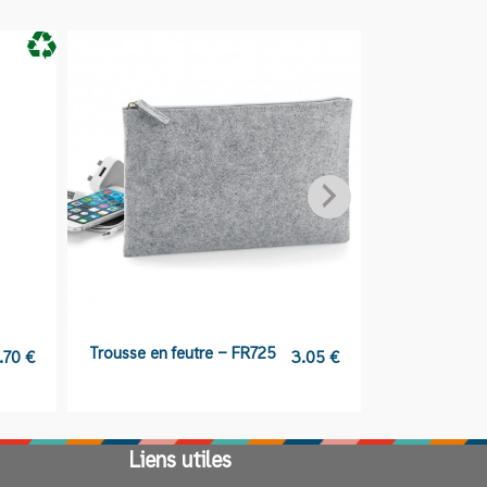
Trousse en feutre – FR725
Tongs 100%
.70
€
3.05
€
personnalis
Liens utiles