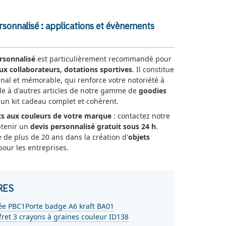
rsonnalisé : applications et évènements
rsonnalisé
est particulièrement recommandé pour
ux collaborateurs, dotations sportives
. Il constitue
nal et mémorable, qui renforce votre notoriété à
-le à d'autres articles de notre gamme de
goodies
n kit cadeau complet et cohérent.
s aux couleurs de votre marque
: contactez notre
btenir un
devis personnalisé gratuit sous 24 h
.
e de plus de 20 ans dans la création d'
objets
our les entreprises.
RES
ée PBC1
Porte badge A6 kraft BA01
fret 3 crayons à graines couleur ID138