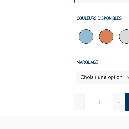
COULEURS DISPONIBLES
MARQUAGE
-
+
quantité
de
Fouta
en