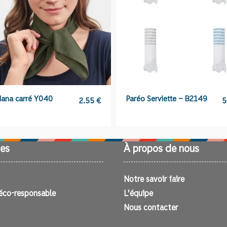
ana carré Y040
Paréo Serviette – B2149
2.55
€
5
es
À propos de nous
Notre savoir faire
éco-responsable
L’équipe
Nous contacter