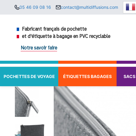
Aller
05 46 09 08 16
contact@multidiffusions.com
au
contenu
Fabricant français de pochette
et d'étiquette à bagage en PVC recyclable
Notre savoir faire
POCHETTES DE VOYAGE
ÉTIQUETTES BAGAGES
SACS 