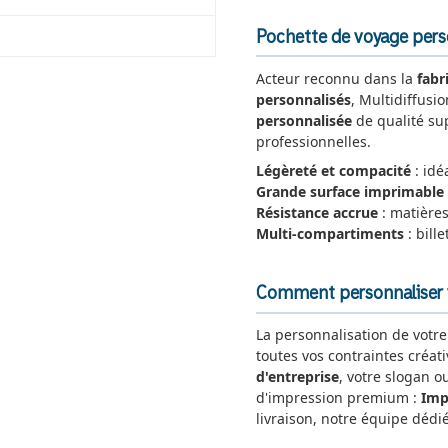
Pochette de voyage person
Acteur reconnu dans la
fabr
personnalisés
, Multidiffusi
personnalisée
de qualité su
professionnelles.
Légèreté et compacité
: idé
Grande surface imprimable
Résistance accrue
: matières
Multi-compartiments
: bill
Comment personnaliser 
La personnalisation de votr
toutes vos contraintes créat
d'entreprise
, votre slogan o
d'impression premium :
Imp
livraison, notre équipe déd