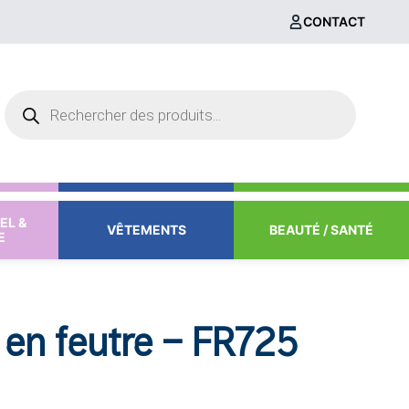
CONTACT
Recherche
de
produits
EL &
VÊTEMENTS
BEAUTÉ / SANTÉ
E
 en feutre – FR725