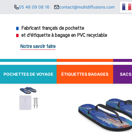
Aller
05 46 09 08 16
contact@multidiffusions.com
au
contenu
Fabricant français de pochette
et d'étiquette à bagage en PVC recyclable
Notre savoir faire
POCHETTES DE VOYAGE
ÉTIQUETTES BAGAGES
SACS 