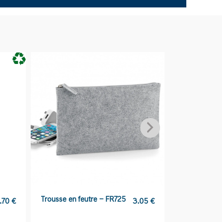
Trousse en feutre – FR725
Tongs de pl
.70
€
3.05
€