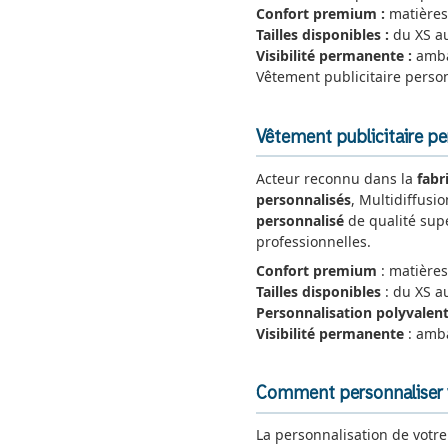
Confort premium :
matières
Tailles disponibles :
du XS au
Visibilité permanente :
amba
Vêtement publicitaire perso
Vêtement publicitaire per
Acteur reconnu dans la
fabr
personnalisés
, Multidiffusi
personnalisé
de qualité supé
professionnelles.
Confort premium
: matières
Tailles disponibles
: du XS a
Personnalisation polyvalen
Visibilité permanente
: amb
Comment personnaliser v
La personnalisation de votr