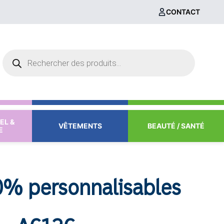
CONTACT
Recherche
de
produits
EL &
VÊTEMENTS
BEAUTÉ / SANTÉ
E
0% personnalisables