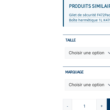
PRODUITS SIMILAI
Gilet de sécurité F472
Pac
Boîte hermétique 1L K47
TAILLE
MARQUAGE
-
+
quantité