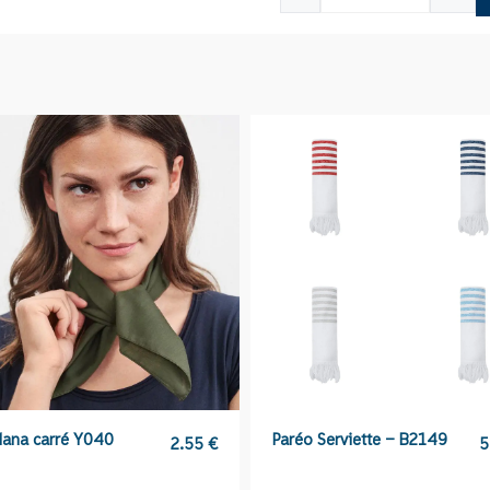
de
Tongs
100%
personnalisables
A6136
ana carré Y040
Paréo Serviette – B2149
2.55
€
5