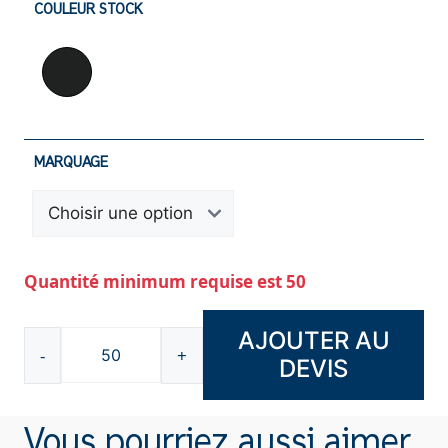
COULEUR STOCK
MARQUAGE
Quantité minimum requise est 50
AJOUTER AU
-
+
DEVIS
quantité
de
Pochette
Vous pourriez aussi aimer
tissu