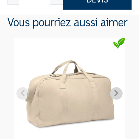
de
Pochon
Vous pourriez aussi aimer
jute
A9928