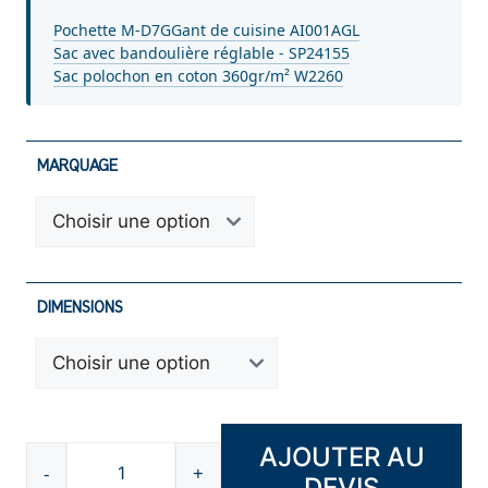
Pochette M-D7G
Gant de cuisine AI001AGL
Sac avec bandoulière réglable - SP24155
Sac polochon en coton 360gr/m² W2260
MARQUAGE
DIMENSIONS
AJOUTER AU
-
+
DEVIS
quantité