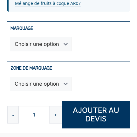
Mélange de fruits à coque AR07
MARQUAGE
ZONE DE MARQUAGE
AJOUTER AU
-
+
DEVIS
quantité
de
Pot