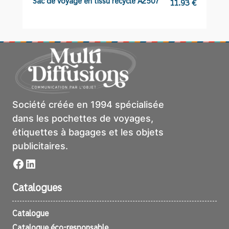
Sac de voyage en tissu recyclé A2507
C
11.93
€
Société créée en 1994 spécialisée
dans les pochettes de voyages,
étiquettes à bagages et les objets
publicitaires.
Facebook
LinkedIn
Catalogues
Catalogue
Catalogue éco-responsable