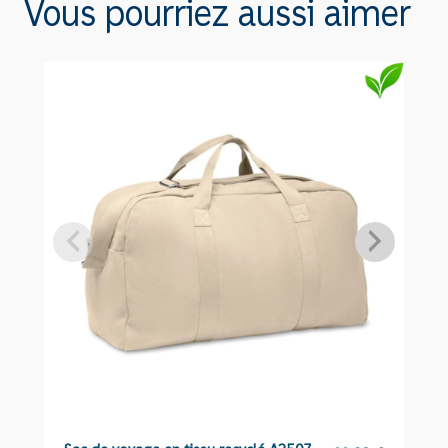
Vous pourriez aussi aimer
graines
de
myosotis
A6146