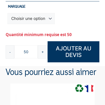
MARQUAGE
Quantité minimum requise est 50
AJOUTER AU
-
+
DEVIS
quantité
de
Sac
Vous pourriez aussi aimer
en
coton
recyclé
-
SP26122