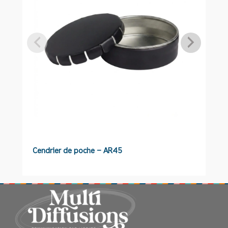
Cendrier de poche – AR45
S