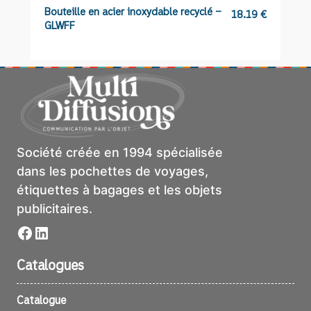
Bouteille en acier inoxydable recyclé –
Ki
18.19
€
GLWFF
B
Société créée en 1994 spécialisée
dans les pochettes de voyages,
étiquettes à bagages et les objets
publicitaires.
Facebook
LinkedIn
Catalogues
Catalogue