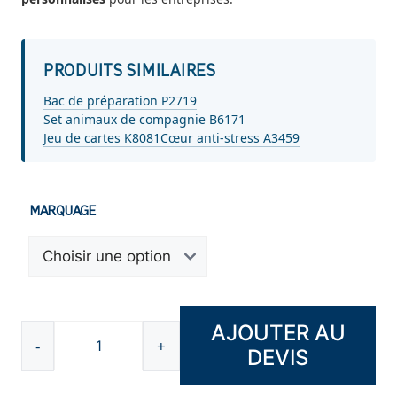
PRODUITS SIMILAIRES
Bac de préparation P2719
Set animaux de compagnie B6171
Jeu de cartes K8081
Cœur anti-stress A3459
MARQUAGE
AJOUTER AU
-
+
DEVIS
quantité
de