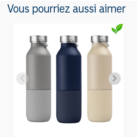
Sachet
Vous pourriez aussi aimer
de
sucre
AR09