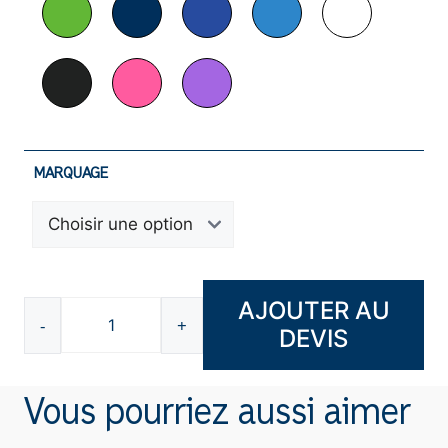
MARQUAGE
AJOUTER AU
-
+
DEVIS
quantité
de
Tote
Vous pourriez aussi aimer
bag
intissé