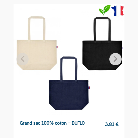
BUBEV80
Grand sac 100% coton – BUFLO
S
3.81
€